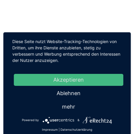
Diese Seite nutzt Website-Tracking-Technologien von
Dritten, um ihre Dienste anzubieten, stetig zu
verbessern und Werbung entsprechend den Interessen
der Nutzer anzuzeigen.
ALLGEMEIN
Akzeptieren
COMMENTS
0
Ablehnen
6 kleine Ideen zur Hochzeit
Möchtest du deine Hochzeitsfeier etwas aufpeppen?
mehr
Diese 6 kleinen Ideen zur Hochzeit solltest du bei
deinen Hochzeitsvorbereitungen und der
Powered by
&
Hochzeitsplanung miteinbeziehen. 1. Idee zur
Impressum
|
Datenschutzerklärung