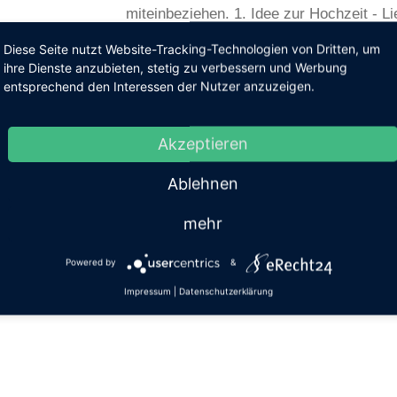
miteinbeziehen. 1. Idee zur Hochzeit - Lie
Diese Seite nutzt Website-Tracking-Technologien von Dritten, um
by
BARBARA & ROLAND
ihre Dienste anzubieten, stetig zu verbessern und Werbung
entsprechend den Interessen der Nutzer anzuzeigen.
ALLGEMEIN
COMMENTS
0
Akzeptieren
Heiratet er mich o
Ablehnen
Planst du auch schon deine Traumhochzei
Heiratsantrag noch hin? Doch wie erkenn
mehr
heiraten wird? Wie erkennst du,
Powered by
&
by
BARBARA & ROLAND
Impressum
|
Datenschutzerklärung