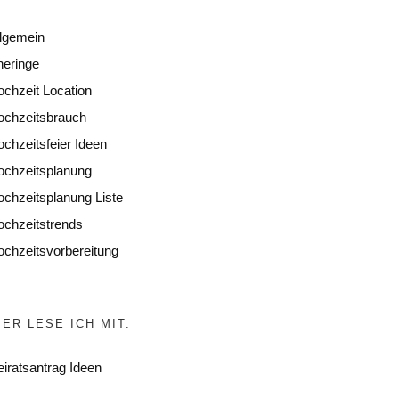
llgemein
heringe
chzeit Location
ochzeitsbrauch
chzeitsfeier Ideen
ochzeitsplanung
chzeitsplanung Liste
ochzeitstrends
chzeitsvorbereitung
IER LESE ICH MIT:
iratsantrag Ideen