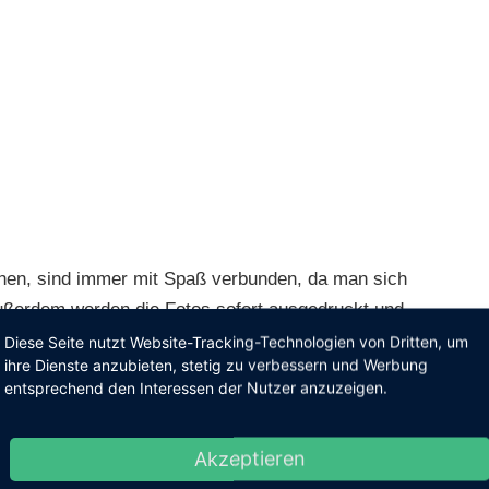
chen, sind immer mit Spaß verbunden, da man sich
ußerdem werden die Fotos sofort ausgedruckt und
e tolle Erinnerung für einen unvergesslichen Tag,
Diese Seite nutzt Website-Tracking-Technologien von Dritten, um
ihre Dienste anzubieten, stetig zu verbessern und Werbung
ar.
entsprechend den Interessen der Nutzer anzuzeigen.
dee
Akzeptieren
andy Bar! Sie ist ideal für Kinder oder für