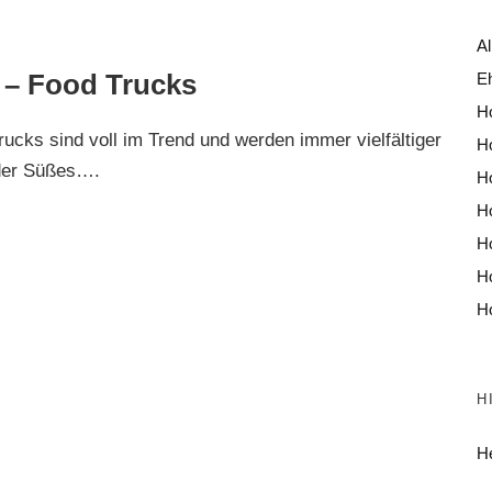
A
t – Food Trucks
E
Ho
rucks sind voll im Trend und werden immer vielfältiger
H
oder Süßes….
Ho
H
Ho
H
Ho
H
He